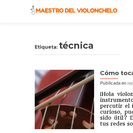
técnica
Etiqueta:
Cómo toca
Navegación
Publicada en
se
de
¡Hola viol
entradas
instrument
percutir el
curioso, p
sido útil? 
tus redes s