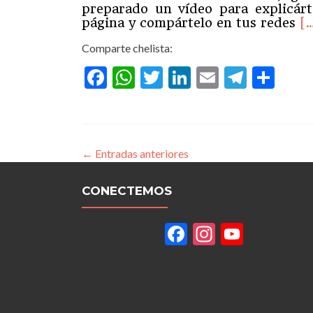
preparado un vídeo para explicárt
Le
página y compártelo en tus redes
[
m
Comparte chelista:
mu
pa
Facebook
WhatsApp
Twitter
LinkedIn
Email
Teleg
Com
al
Vi
←
Entradas anteriores
CONECTEMOS
Facebook
Instagram
YouTu
Channe