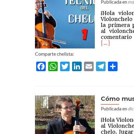
Publicada en
ma
¡Hola viol
Violonchelo
la primera 
al violonc
comentario 
[…]
Comparte chelista:
Facebook
WhatsApp
Twitter
LinkedIn
Email
Teleg
Com
Cómo musi
Publicada en
di
¡Hola Violon
al Violonch
chelo. Juga