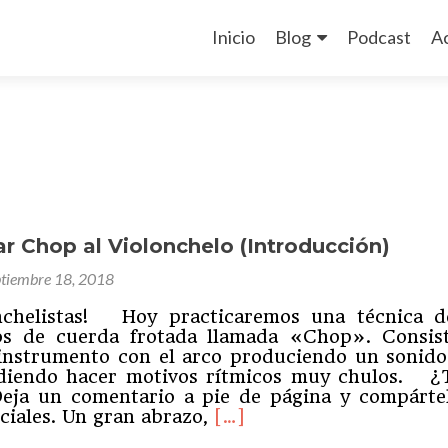
Ir
al
Inicio
Blog
Podcast
A
contenido
r Chop al Violonchelo (Introducción)
ptiembre 18, 2018
onchelistas! Hoy practicaremos una técnica d
os de cuerda frotada llamada «Chop». Consis
 instrumento con el arco produciendo un sonid
udiendo hacer motivos rítmicos muy chulos. ¿
Deja un comentario a pie de página y compárte
Leer
ociales. Un gran abrazo,
[…]
másCómo