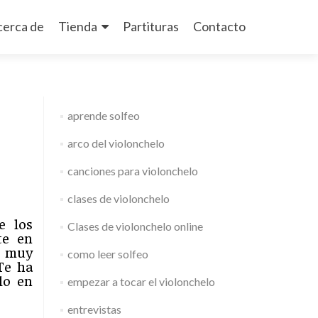
cerca de
Tienda
Partituras
Contacto
aprende solfeo
arco del violonchelo
canciones para violonchelo
clases de violonchelo
e los
Clases de violonchelo online
te en
o muy
como leer solfeo
Te ha
lo en
empezar a tocar el violonchelo
entrevistas