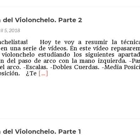
 del Violonchelo. Parte 2
il 5, 2018
onchelistas! Hoy te voy a resumir la técnic
 en una serie de vídeos. En este vídeo repasarem
 violonchelo estudiando los siguientes apartad
n del paso de arco con la mano izquierda. -Pa
el arco. -Escalas. -Dobles Cuerdas. -Media Posici
Leer
Posición. ¿Te
[…]
másLa
Técnica
del
ram
partir
Violonchelo.
Parte
2
 del Violonchelo. Parte 1