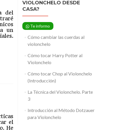
VIOLONCHELO DESDE
CASA?
a del
traré
nicos
Te informo
ja un
Leer
ales.
Cómo cambiar las cuerdas al
másLa
violonchelo
Técnica
del
Cómo tocar Harry Potter al
Violonchelo.
Violonchelo
Parte
1
Cómo tocar Chop al Violonchelo
(Introducción)
La Técnica del Violonchelo. Parte
3
Introducción al Método Dotzauer
cticas
para Violonchelo
ar el
o. He