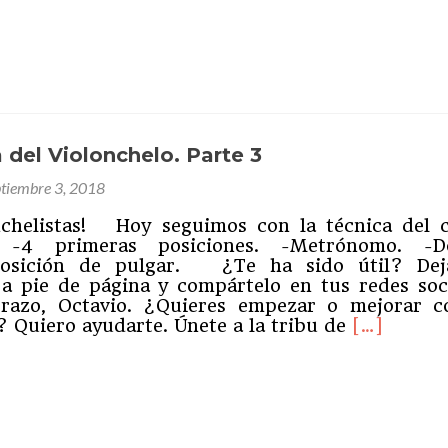
tocar
Chop
ram
partir
al
Violonchelo
(Introducción)
 del Violonchelo. Parte 3
ptiembre 3, 2018
nchelistas! Hoy seguimos con la técnica del c
: -4 primeras posiciones. -Metrónomo. -D
Posición de pulgar. ¿Te ha sido útil? De
a pie de página y compártelo en tus redes soci
razo, Octavio. ¿Quieres empezar o mejorar c
Leer
? Quiero ayudarte. Únete a la tribu de
[…]
másLa
Técnica
del
ram
partir
Violonchel
Parte
3