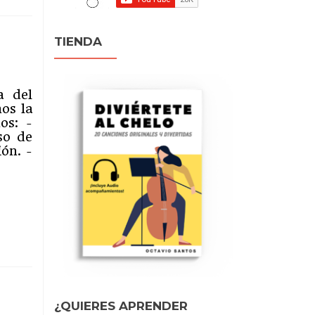
TIENDA
a del
os la
os: -
so de
ón. -
¿QUIERES APRENDER