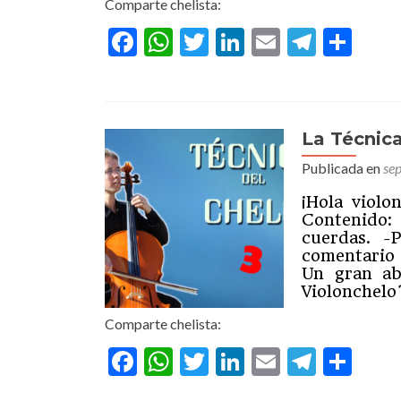
Comparte chelista:
Facebook
WhatsApp
Twitter
LinkedIn
Email
Teleg
Com
La Técnica
Publicada en
se
¡Hola violo
Contenido
cuerdas. -
comentario 
Un gran ab
Violonchelo
Comparte chelista:
Facebook
WhatsApp
Twitter
LinkedIn
Email
Teleg
Com