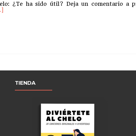
elo: ¿Te ha sido útil? Deja un comentario a p
er
…]
ásCómo
sicalizar
sajes
ram
partir
olonchelo
TIENDA
be
l