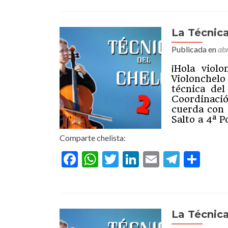
La Técnica
Publicada en
abr
¡Hola viol
Violonchelo
técnica del
Coordinació
cuerda con 
Salto a 4ª 
Comparte chelista:
Facebook
WhatsApp
Twitter
LinkedIn
Email
Teleg
Com
La Técnica