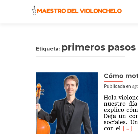
primeros pasos
Etiqueta:
Cómo moti
Publicada en
ag
Hola violon
nuestro día
explico cóm
Deja un com
sociales. U
Leer
con el
[…]
másC