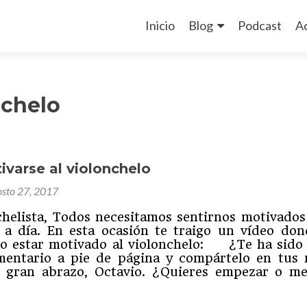
Ir
al
Inicio
Blog
Podcast
A
contenido
 chelo
varse al violonchelo
osto 27, 2017
chelista, Todos necesitamos sentirnos motivados
 a día. En esta ocasión te traigo un vídeo don
o estar motivado al violonchelo: ¿Te ha sido 
entario a pie de página y compártelo en tus 
n gran abrazo, Octavio. ¿Quieres empezar o me
ómo