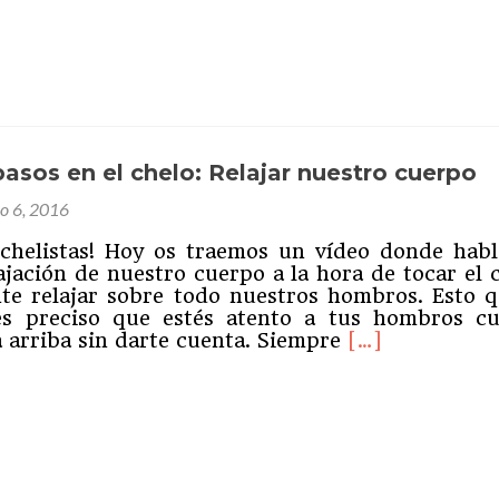
arse
ram
partir
nchelo
asos en el chelo: Relajar nuestro cuerpo
io 6, 2016
nchelistas! Hoy os traemos un vídeo donde hab
ajación de nuestro cuerpo a la hora de tocar el 
te relajar sobre todo nuestros hombros. Esto q
es preciso que estés atento a tus hombros c
Leer
a arriba sin darte cuenta. Siempre
[…]
másPrimeros
pasos
en
ram
partir
el
chelo:
Relajar
nuestro