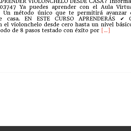
APRENDER VIOLONCHELO DESDE CASA? Infórma
803747 Ya puedes aprender con el Aula Virtu
o. Un método único que te permitirá avanzar 
sde casa. EN ESTE CURSO APRENDERÁS ✔ 
 el violonchelo desde cero hasta un nivel básic
Leer
odo de 8 pasos testado con éxito por
[…]
másCurso
básico
de
ram
partir
Violonchel