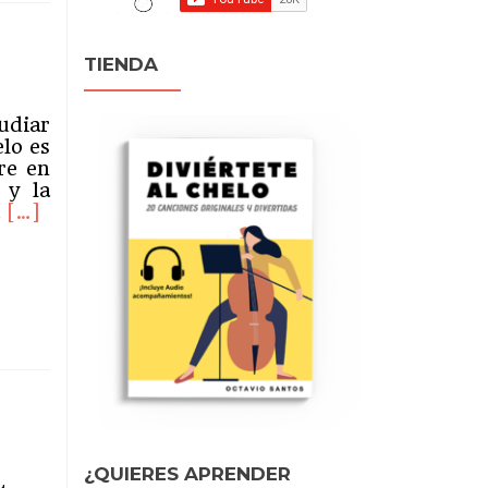
TIENDA
udiar
lo es
re en
 y la
Leer
a
[…]
másPrimeros
pasos
en
el
Chelo:
Escalas
¿QUIERES APRENDER