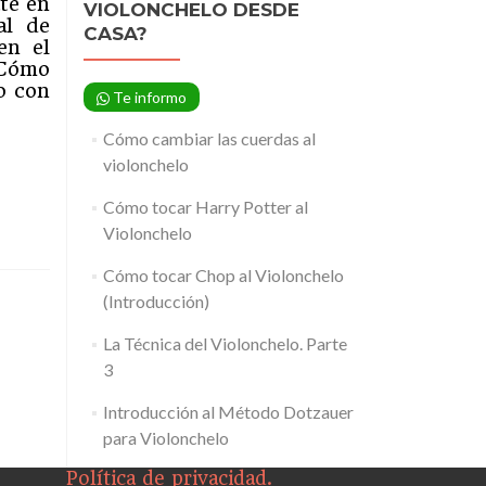
te en
VIOLONCHELO DESDE
al de
CASA?
en el
Cómo
o con
Te informo
Cómo cambiar las cuerdas al
violonchelo
o
Cómo tocar Harry Potter al
Violonchelo
Cómo tocar Chop al Violonchelo
(Introducción)
La Técnica del Violonchelo. Parte
3
Introducción al Método Dotzauer
para Violonchelo
Política de privacidad.