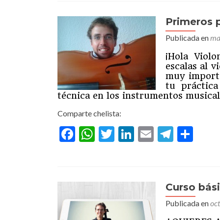
Primeros p
Publicada en
ma
¡Hola Viol
escalas al 
muy importa
tu práctica
técnica en los instrumentos musica
Comparte chelista:
Facebook
WhatsApp
Twitter
LinkedIn
Email
Teleg
Com
Curso bás
Publicada en
oc