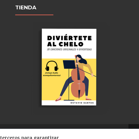
TIENDA
be
l
 terceros para garantizar