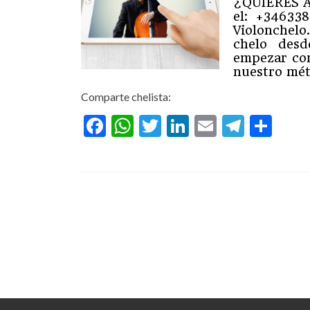
¿QUIERES 
el: +34633
Violonchel
chelo de
empezar con
nuestro mét
Comparte chelista:
Facebook
WhatsApp
Twitter
LinkedIn
Email
Teleg
Com