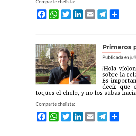
Comparte chelista:
motiv
al
Facebook
WhatsApp
Twitter
LinkedIn
Email
Teleg
Com
violo
Primeros p
Publicada en
jul
¡Hola violo
sobre la rel
Es importan
decir que 
toques el chelo, y no los subas haci
Comparte chelista:
Facebook
WhatsApp
Twitter
LinkedIn
Email
Teleg
Com