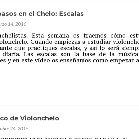
cuerpo
asos en el Chelo: Escalas
rzo 14, 2016
onchelistas! Esta semana os traemos cómo est
violonchelo. Cuando empiezas a estudiar violonche
nte que practiques escalas, y así lo será siemp
 diaria. Las escalas son la base de la música
les y en este vídeo os enseñamos como empezar 
ram
partir
ico de Violonchelo
tubre 24, 2015