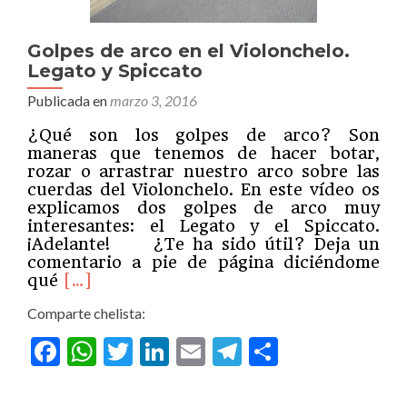
Golpes de arco en el Violonchelo.
Legato y Spiccato
Publicada en
marzo 3, 2016
¿Qué son los golpes de arco? Son
maneras que tenemos de hacer botar,
rozar o arrastrar nuestro arco sobre las
cuerdas del Violonchelo. En este vídeo os
explicamos dos golpes de arco muy
interesantes: el Legato y el Spiccato.
¡Adelante! ¿Te ha sido útil? Deja un
comentario a pie de página diciéndome
Leer
qué
[…]
másGolpes
Comparte chelista:
de
arco
Facebook
WhatsApp
Twitter
LinkedIn
Email
Telegram
Compartir
en
el
Violonchelo.
Legato