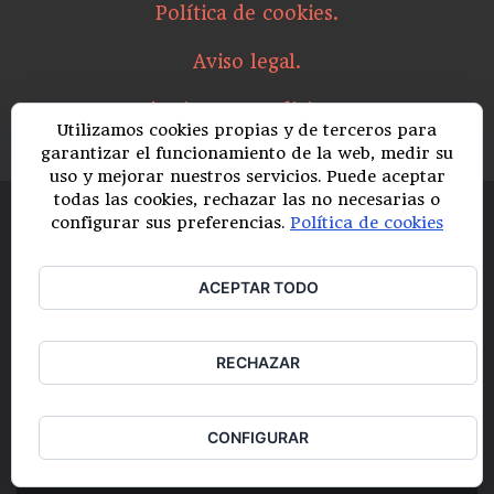
Política de cookies.
Aviso legal.
Términos y condiciones.
Utilizamos cookies propias y de terceros para
garantizar el funcionamiento de la web, medir su
uso y mejorar nuestros servicios. Puede aceptar
todas las cookies, rechazar las no necesarias o
configurar sus preferencias.
Política de cookies
📞​ +34633803747
ACEPTAR TODO
maestrodelviolonchelo@gmail.com
RECHAZAR
Maestro del violonchelo
CONFIGURAR
Zerif Lite
desarrollado por
ThemeIsle