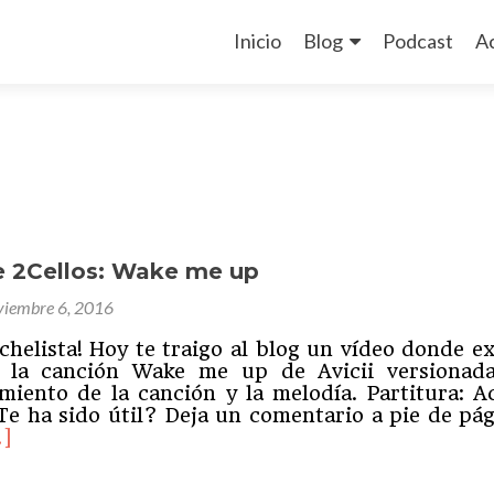
Ir
al
Inicio
Blog
Podcast
A
contenido
de 2Cellos: Wake me up
viembre 6, 2016
chelista! Hoy te traigo al blog un vídeo donde e
 la canción Wake me up de Avicii versionad
iento de la canción y la melodía. Partitura: A
Te ha sido útil? Deja un comentario a pie de pág
er
…]
sTutorial
e