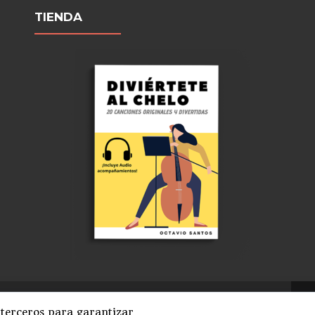
TIENDA
be
l
 terceros para garantizar