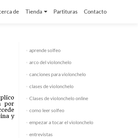
cerca de
Tienda
Partituras
Contacto
aprende solfeo
arco del violonchelo
canciones para violonchelo
clases de violonchelo
xplico
Clases de violonchelo online
a por
ccede
como leer solfeo
ina y
empezar a tocar el violonchelo
entrevistas