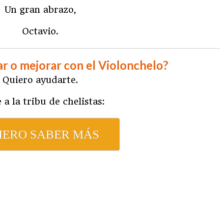
Un gran abrazo,
Octavio.
r o mejorar con el Violonchelo?
Quiero ayudarte.
 a la tribu de chelistas:
IERO SABER MÁS
ram
partir