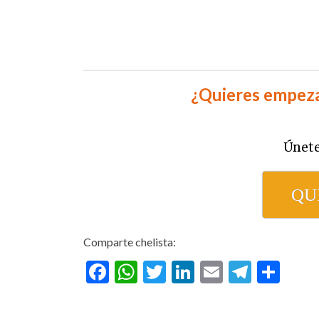
¿Quieres empeza
Únete
QU
Comparte chelista:
Facebook
WhatsApp
Twitter
LinkedIn
Email
Teleg
Com