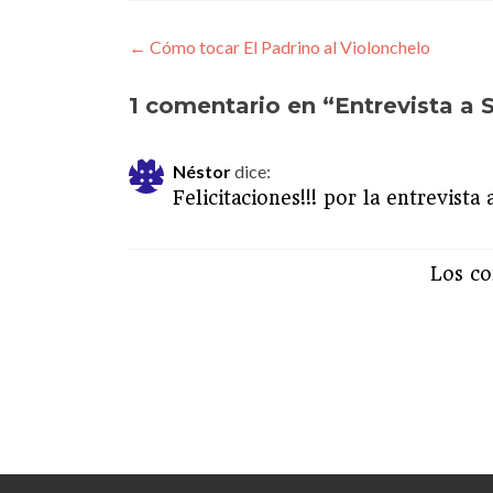
←
Cómo tocar El Padrino al Violonchelo
Navegación
de
1 comentario en “
Entrevista a 
entradas
Néstor
dice:
Felicitaciones!!! por la entrevist
Los co