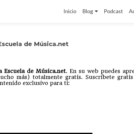
Ir
al
Inicio
Blog
Podcast
A
contenido
 Escuela de Música.net
a Escuela de Música.net
. En su web puedes apr
ucho más) totalmente gratis. Suscríbete gratis
tenido exclusivo para ti: