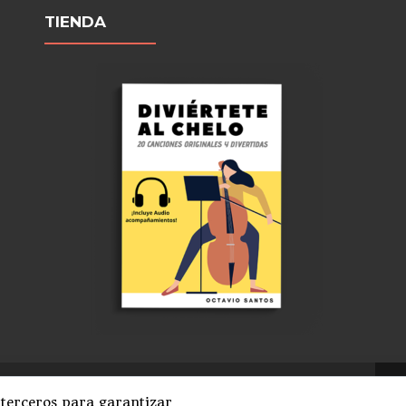
TIENDA
be
l
 terceros para garantizar